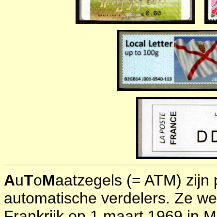
A
u
T
o
M
aatzegels (= ATM) zijn
automatische verdelers. Ze wer
Frankrijk op 1 maart 1969 in