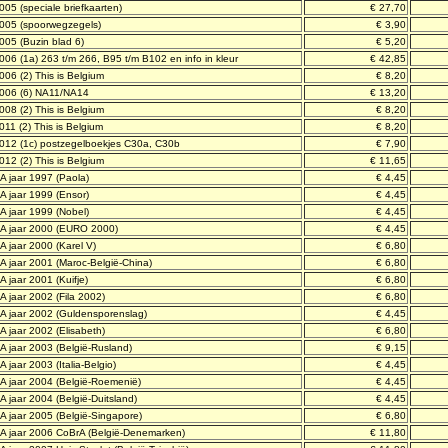
2005
(speciale briefkaarten)
€ 27,70
2005
(spoorwegzegels)
€ 3,90
2005
(Buzin blad 6)
€ 5,20
006 (1a) 263 t/m 266, B95 t/m B102 en info in kleur
€ 42,85
006 (2) This is Belgium
€ 8,20
 2006 (6) NA11/NA14
€ 13,20
008 (2) This is Belgium
€ 8,20
011 (2) This is Belgium
€ 8,20
2012 (1c) postzegelboekjes C30a, C30b
€ 7,90
012 (2) This is Belgium
€ 11,65
A jaar 1997 (Paola)
€ 4,45
A jaar 1999 (Ensor)
€ 4,45
A jaar 1999 (Nobel)
€ 4,45
RA jaar 2000 (EURO 2000)
€ 4,45
 jaar 2000 (Karel V)
€ 6,80
 jaar 2001 (Maroc-België-China)
€ 6,80
 jaar 2001 (Kuifje)
€ 6,80
 jaar 2002 (Fila 2002)
€ 6,80
A jaar 2002 (Guldensporenslag)
€ 4,45
 jaar 2002 (Elisabeth)
€ 6,80
 jaar 2003 (België-Rusland)
€ 9,15
jaar 2003 (Italia-Belgio)
€ 4,45
A jaar 2004 (België-Roemenië)
€ 4,45
 jaar 2004 (België-Duitsland)
€ 4,45
 jaar 2005 (België-Singapore)
€ 6,80
A jaar 2006 CoBrA (België-Denemarken)
€ 11,80