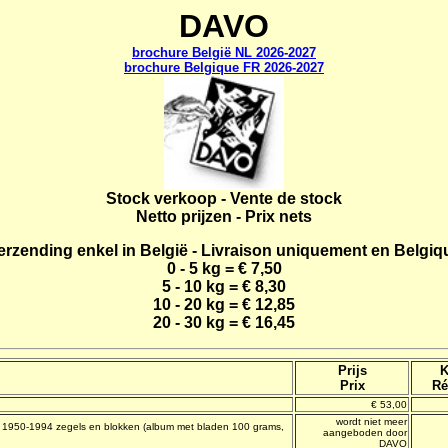
DAVO
brochure België NL 2026-2027
brochure Belgique FR 2026-2027
Stock verkoop - Vente de stock
Netto prijzen - Prix nets
erzending enkel in België - Livraison uniquement en Belgiq
0 - 5 kg = € 7,50
5 - 10 kg = € 8,30
10 - 20 kg = € 12,85
20 - 30 kg = € 16,45
Prijs
K
Prix
Ré
€ 53,00
wordt niet meer
en 1950-1994 zegels en blokken (album met bladen 100 grams,
aangeboden door
DAVO