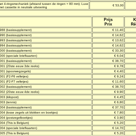
 4-ringsmechaniek (afstand tussen de ringen = 80 mm); Luxe
€ 53,00
et cassette in neutrale uitvoering
Prijs
K
Prix
Ré
1988 (basissupplement)
€ 11,40
1990
(basissupplement)
€ 14,62
1993
(basissupplement)
€ 13,62
1994
(basissupplement)
€ 14,62
2000
(basissupplement)
€ 33,30
000 (speciale briefkaarten)
€ 6,04
2001
(basissupplement)
€ 38,70
2001 (20ste eeuw 3de reeks)
€ 9,78
2001 (spoorwegzegels)
€ 4,40
001 (F2-F6 velletjes)
€ 9,24
001 (F2-F7 velletjes)
€ 11,60
2002
(basissupplement)
€ 38,70
2002 (20ste eeuw 4de reeks)
€ 9,90
2003
(kilopost)
€ 4,45
2003
(tennis)
€ 6,80
2004
(basissupplement)
€ 37,70
2004
(losse zegels uit blokken en boekjes)
€ 7,80
2004
(postzegelboekjes)
€ 3,90
2004
(This is Belgium)
€ 5,20
2004
(speciale briefkaarten)
€ 14,70
2005
(This is Belgium)
€ 5,20