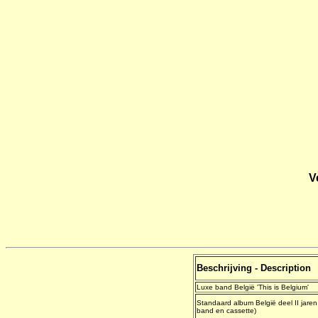
V
Beschrijving - Description
Luxe band België 'This is Belgium'
Standaard album België deel II jar
band en cassette)