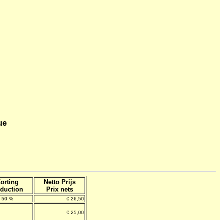
ue
orting
Netto Prijs
duction
Prix nets
50 %
€ 26,50
€ 25,00