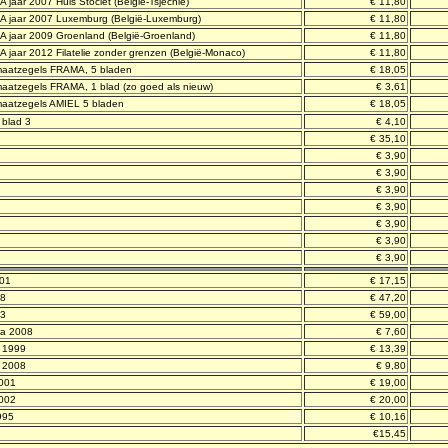
jaar 2007 Huis Stoclet (België-Tsjechië)
€ 11,80
A jaar 2007 Luxemburg (België-Luxemburg)
€ 11,80
A jaar 2009 Groenland (België-Groenland)
€ 11,80
 jaar 2012 Filatelie zonder grenzen (België-Monaco)
€ 11,80
omaatzegels FRAMA, 5 bladen
€ 18,05
maatzegels FRAMA, 1 blad (zo goed als nieuw)
€ 3,61
maatzegels AMIEL 5 bladen
€ 18,05
 blad 3
€ 4,10
€ 35,10
€ 3,90
€ 3,90
€ 3,90
€ 3,90
€ 3,90
€ 3,90
€ 3,90
001
€ 17,15
08
€ 47,20
13
€ 59,00
ra 2008
€ 7,60
n 1999
€ 13,39
 2008
€ 9,80
2001
€ 19,00
2002
€ 20,00
995
€ 10,16
€15,45