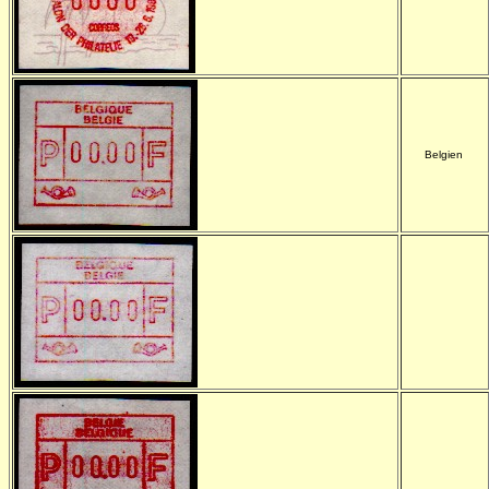
Belgien
-
-
-