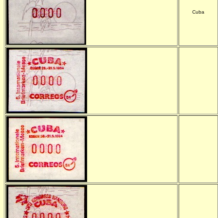
Cuba
-
-
-