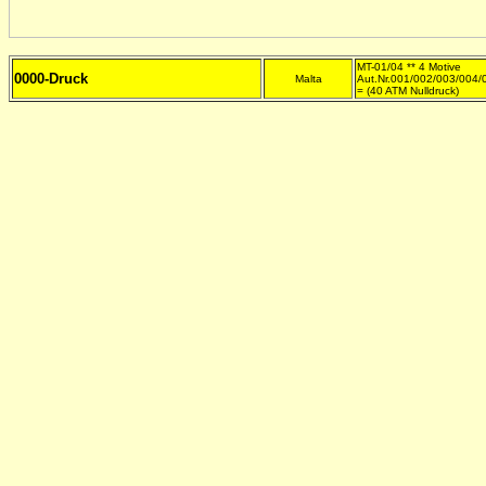
MT-01/04 ** 4 Motive
0000-Druck
Malta
Aut.Nr.001/002/003/004/
= (40 ATM Nulldruck)