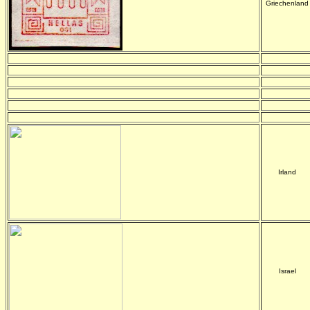
Griechenland
-
-
-
-
-
-
-
-
-
-
-
-
Irland
Israel