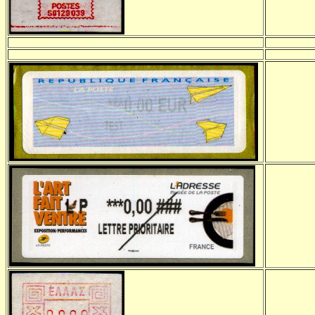
-
-
-
-
-
-