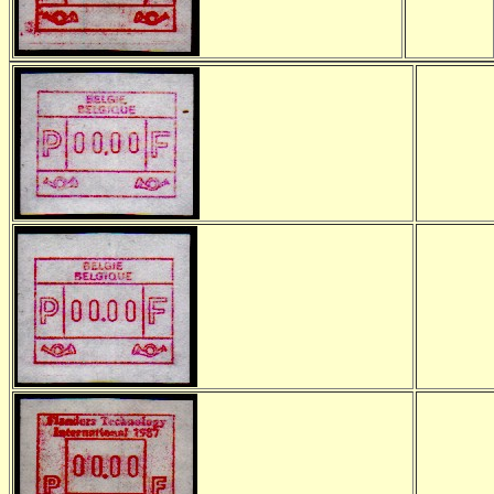
-
-
-