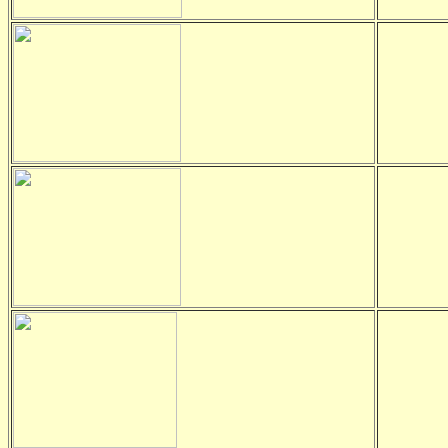
-
-
-