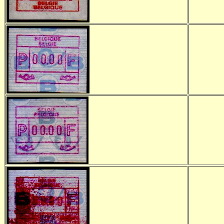
-
-
-