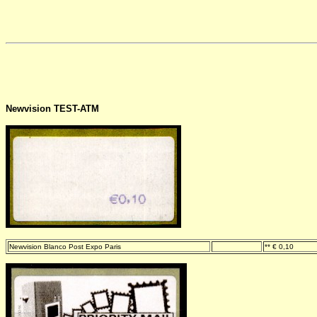
Newvision TEST-ATM
Newvision Blanco Post Expo Paris
-
** € 0,10