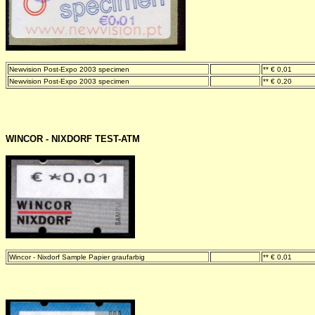
Newvision Post-Expo 2003 specimen
-
** € 0,01
Newvision Post-Expo 2003 specimen
-
** € 0,20
WINCOR - NIXDORF TEST-ATM
Wincor - Nixdorf Sample Papier graufarbig
-
** € 0,01