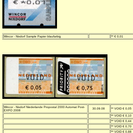
Wincor - Nixdorf Sample Papier blaufarbig
-
** € 0,01
Wincor - Nixdorf Niederlande Propostal 2000 Automat Post-
30.09.08
** VOID € 0,05
EXPO 2008
-
-
-
-
** VOID € 0,10
-
-
-
-
** VOID € 0,44
-
-
-
-
** VOID € 0,70
-
-
-
-
** VOID € 0,88