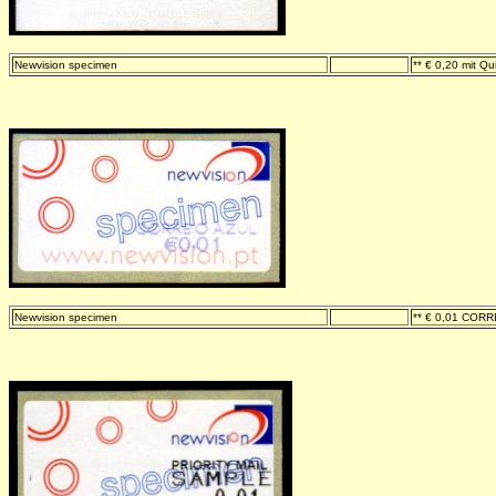
Newvision specimen
-
** € 0,20 mit Qu
Newvision specimen
-
** € 0,01 COR