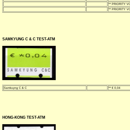
-
-
** PRIORITY VO
-
-
** PRIORITY VO
SAMKYUNG C & C TEST-ATM
Samkuyng C & C
-
** € 0,04
HONG-KONG TEST-ATM