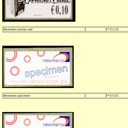
Newvision priority mail
-
** € 0,10
Newvision specimen
-
** € 0,01