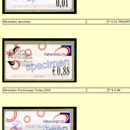
Newvision specimen
-
** 0,01 PRIOR
Newvision Pochtovaya Troika 2003
-
** € 0,88